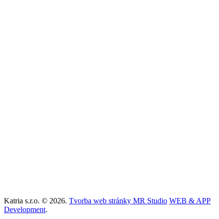
Technické svietidlá
Solárne svietidlá
Lištové systémy
Aku nabíjateľné svietidlá
ul. 29. augusta číslo 25
974 01 Banská Bystrica
info@svietidla-katria.sk
+421 905 400 072
svietidla-katria.sk
Katria s.r.o. © 2026.
Tvorba web stránky MR Studio
WEB & APP
Development
.