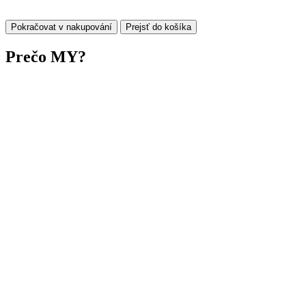
Pokračovat v nakupování
Prejsť do košíka
Prečo
MY?
Doručenie
zadarmo
O nás
Zľavy pre
Aktuality
Renomované
zákazníkov