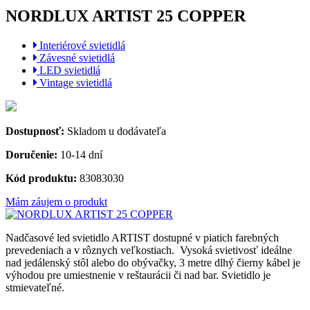
NORDLUX ARTIST 25 COPPER
Interiérové svietidlá
Závesné svietidlá
LED svietidlá
Vintage svietidlá
Dostupnosť:
Skladom u dodávateľa
Doručenie:
10-14 dní
Kód produktu:
83083030
Mám záujem o produkt
Nadčasové led svietidlo ARTIST dostupné v piatich farebných
prevedeniach a v rôznych veľkostiach. Vysoká svietivosť ideálne
nad jedálenský stôl alebo do obývačky, 3 metre dlhý čierny kábel je
výhodou pre umiestnenie v reštaurácii či nad bar. Svietidlo je
stmievateľné.