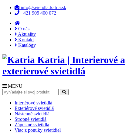
info@svietidla-katria.sk
+421 905 400 072
O nás
Aktuality
Kontakt
Katalógy
Katria | Interierové a
exterierové svietidlá
MENU
Interiérové svietidlá
Exteriérové svietidlá
Nástenné svietidlá
Stropné svietidlá
Zápustné svietidlá
Viac z ponuky svietidiel