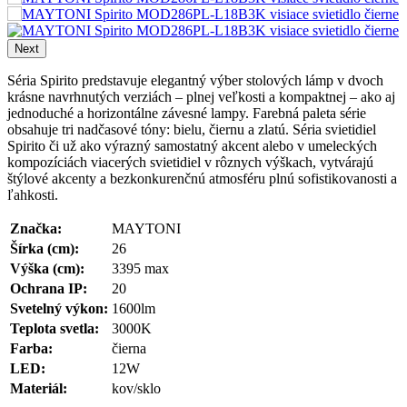
Next
Séria Spirito predstavuje elegantný výber stolových lámp v dvoch
krásne navrhnutých verziách – plnej veľkosti a kompaktnej – ako aj
jednoduché a horizontálne závesné lampy. Farebná paleta série
obsahuje tri nadčasové tóny: bielu, čiernu a zlatú.
Séria svietidiel
Spirito č
i už ako výrazný samostatný akcent alebo v umeleckých
kompozíciách viacerých svietidiel v rôznych výškach, vytvárajú
štýlové akcenty a bezkonkurenčnú atmosféru plnú sofistikovanosti a
ľahkosti.
Značka:
MAYTONI
Šírka (cm):
26
Výška (cm):
3395 max
Ochrana IP:
20
Svetelný výkon:
1600lm
Teplota svetla:
3000K
Farba:
čierna
LED:
12W
Materiál:
kov/sklo