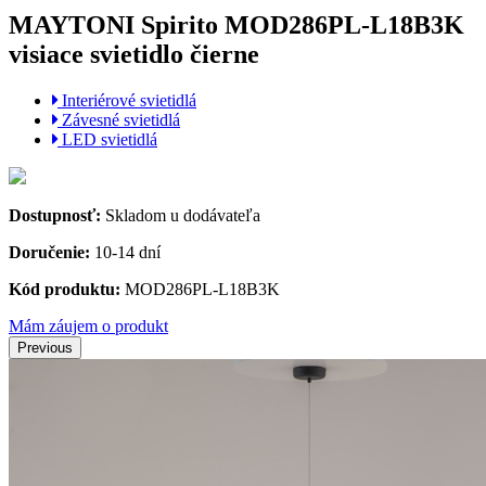
MAYTONI Spirito MOD286PL-L18B3K
visiace svietidlo čierne
Interiérové svietidlá
Závesné svietidlá
LED svietidlá
Dostupnosť:
Skladom u dodávateľa
Doručenie:
10-14 dní
Kód produktu:
MOD286PL-L18B3K
Mám záujem o produkt
Previous