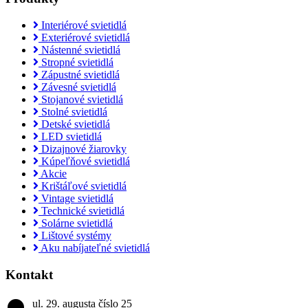
Interiérové svietidlá
Exteriérové svietidlá
Nástenné svietidlá
Stropné svietidlá
Zápustné svietidlá
Závesné svietidlá
Stojanové svietidlá
Stolné svietidlá
Detské svietidlá
LED svietidlá
Dizajnové žiarovky
Kúpeľňové svietidlá
Akcie
Krištáľové svietidlá
Vintage svietidlá
Technické svietidlá
Solárne svietidlá
Lištové systémy
Aku nabíjateľné svietidlá
Kontakt
ul. 29. augusta číslo 25