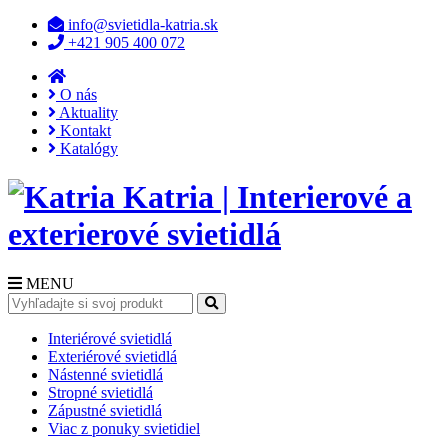
info@svietidla-katria.sk
+421 905 400 072
O nás
Aktuality
Kontakt
Katalógy
Katria | Interierové a
exterierové svietidlá
MENU
Interiérové svietidlá
Exteriérové svietidlá
Nástenné svietidlá
Stropné svietidlá
Zápustné svietidlá
Viac z ponuky svietidiel