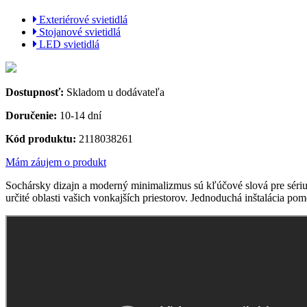
Exteriérové svietidlá
Stojanové svietidlá
LED svietidlá
Dostupnosť:
Skladom u dodávateľa
Doručenie:
10-14 dní
Kód produktu:
2118038261
Mám záujem o produkt
Sochársky dizajn a moderný minimalizmus sú kľúčové slová pre sériu
určité oblasti vašich vonkajších priestorov. Jednoduchá inštalácia po