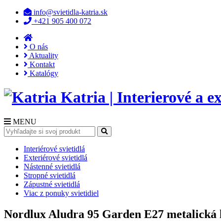
info@svietidla-katria.sk
+421 905 400 072
O nás
Aktuality
Kontakt
Katalógy
Katria | Interierové a ex
MENU
Interiérové svietidlá
Exteriérové svietidlá
Nástenné svietidlá
Stropné svietidlá
Zápustné svietidlá
Viac z ponuky svietidiel
Nordlux Aludra 95 Garden E27 metalická