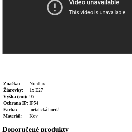
Značka:
Nordlux
Žiarovky:
1x E27
Výška (cm):
95
Ochrana IP:
IP54
Farba:
metalická hnedá
Materiál:
Kov
Doporučené produkty