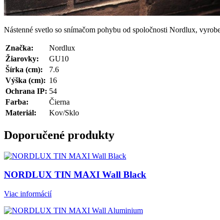
Nástenné svetlo so snímačom pohybu od spoločnosti Nordlux, vyroben
Značka:
Nordlux
Žiarovky:
GU10
Šírka (cm):
7.6
Výška (cm):
16
Ochrana IP:
54
Farba:
Čierna
Materiál:
Kov/Sklo
Doporučené produkty
NORDLUX TIN MAXI Wall Black
Viac informácií