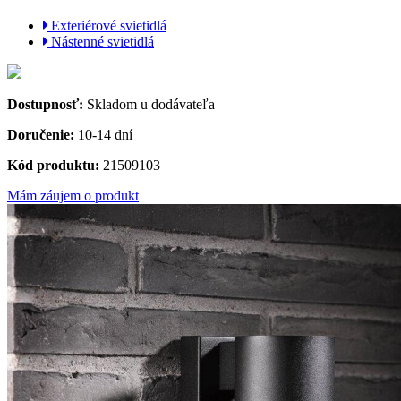
Exteriérové svietidlá
Nástenné svietidlá
Dostupnosť:
Skladom u dodávateľa
Doručenie:
10-14 dní
Kód produktu:
21509103
Mám záujem o produkt