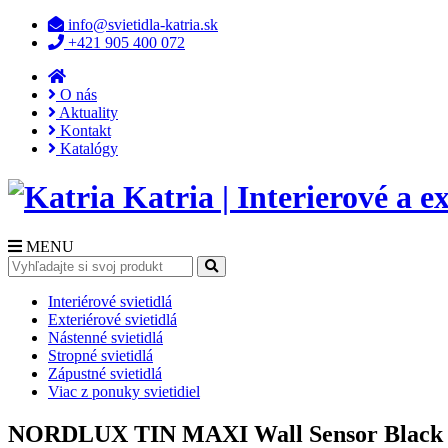
info@svietidla-katria.sk
+421 905 400 072
O nás
Aktuality
Kontakt
Katalógy
Katria | Interierové a ex
MENU
Interiérové svietidlá
Exteriérové svietidlá
Nástenné svietidlá
Stropné svietidlá
Zápustné svietidlá
Viac z ponuky svietidiel
NORDLUX TIN MAXI Wall Sensor Black