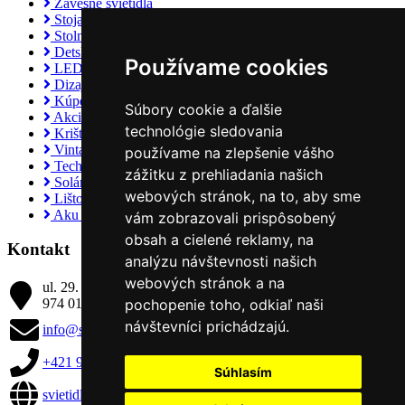
Závesné svietidlá
Stojanové svietidlá
Stolné svietidlá
Detské svietidlá
Používame cookies
LED svietidlá
Dizajnové žiarovky
Kúpeľňové svietidlá
Súbory cookie a ďalšie
Akcie
technológie sledovania
Krištáľové svietidlá
Vintage svietidlá
používame na zlepšenie vášho
Technické svietidlá
zážitku z prehliadania našich
Solárne svietidlá
webových stránok, na to, aby sme
Lištové systémy
Aku nabíjateľné svietidlá
vám zobrazovali prispôsobený
obsah a cielené reklamy, na
Kontakt
analýzu návštevnosti našich
webových stránok a na
ul. 29. augusta číslo 25
974 01 Banská Bystrica
pochopenie toho, odkiaľ naši
návštevníci prichádzajú.
info@svietidla-katria.sk
+421 905 400 072
Súhlasím
svietidla-katria.sk