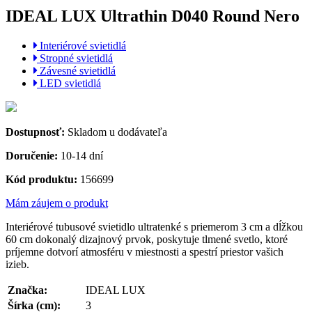
IDEAL LUX Ultrathin D040 Round Nero
Interiérové svietidlá
Stropné svietidlá
Závesné svietidlá
LED svietidlá
Dostupnosť:
Skladom u dodávateľa
Doručenie:
10-14 dní
Kód produktu:
156699
Mám záujem o produkt
Interiérové tubusové svietidlo ultratenké s priemerom 3 cm a dĺžkou
60 cm dokonalý
dizajnový prvok, poskytuje tlmené svetlo, ktoré
príjemne dotvorí atmosféru v miestnosti a spestrí priestor vašich
izieb.
Značka:
IDEAL LUX
Šírka (cm):
3