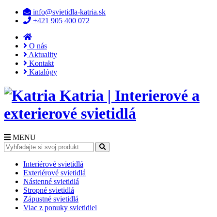
info@svietidla-katria.sk
+421 905 400 072
O nás
Aktuality
Kontakt
Katalógy
Katria | Interierové a
exterierové svietidlá
MENU
Interiérové svietidlá
Exteriérové svietidlá
Nástenné svietidlá
Stropné svietidlá
Zápustné svietidlá
Viac z ponuky svietidiel