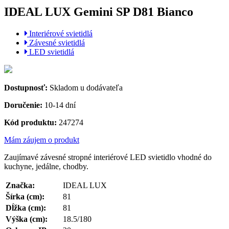
IDEAL LUX Gemini SP D81 Bianco
Interiérové svietidlá
Závesné svietidlá
LED svietidlá
Dostupnosť:
Skladom u dodávateľa
Doručenie:
10-14 dní
Kód produktu:
247274
Mám záujem o produkt
Zaujímavé závesné stropné interiérové LED svietidlo vhodné do
kuchyne, jedálne, chodby.
Značka:
IDEAL LUX
Šírka (cm):
81
Dĺžka (cm):
81
Výška (cm):
18.5/180