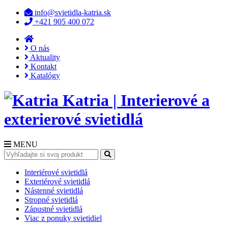
info@svietidla-katria.sk
+421 905 400 072
O nás
Aktuality
Kontakt
Katalógy
Katria | Interierové a
exterierové svietidlá
MENU
Interiérové svietidlá
Exteriérové svietidlá
Nástenné svietidlá
Stropné svietidlá
Zápustné svietidlá
Viac z ponuky svietidiel