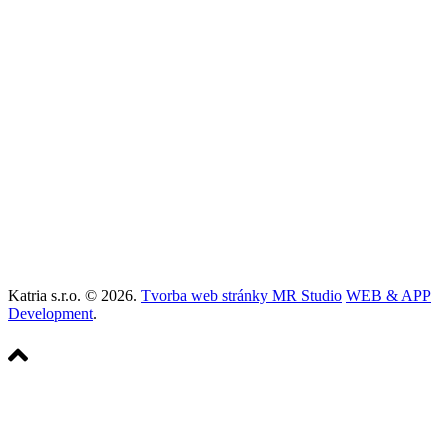
ul. 29. augusta číslo 25
974 01 Banská Bystrica
info@svietidla-katria.sk
+421 905 400 072
svietidla-katria.sk
Katria s.r.o. © 2026.
Tvorba web stránky MR Studio
WEB & APP
Development
.