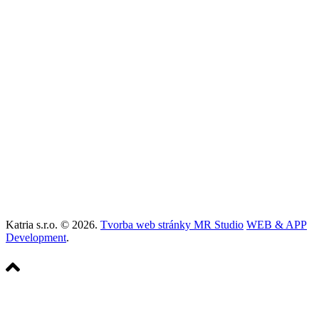
ul. 29. augusta číslo 25
974 01 Banská Bystrica
info@svietidla-katria.sk
+421 905 400 072
svietidla-katria.sk
Katria s.r.o. © 2026.
Tvorba web stránky MR Studio
WEB & APP
Development
.