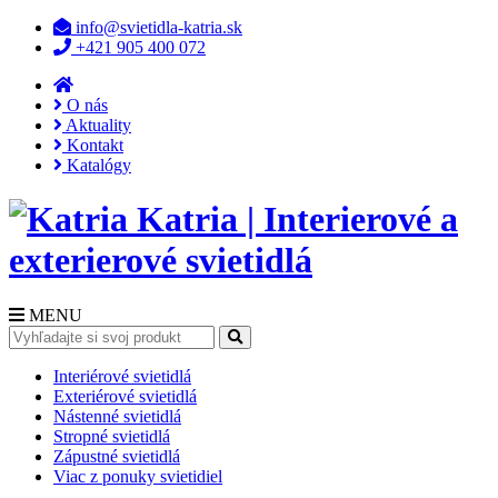
info@svietidla-katria.sk
+421 905 400 072
O nás
Aktuality
Kontakt
Katalógy
Katria | Interierové a
exterierové svietidlá
MENU
Interiérové svietidlá
Exteriérové svietidlá
Nástenné svietidlá
Stropné svietidlá
Zápustné svietidlá
Viac z ponuky svietidiel